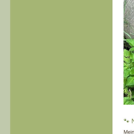
🐾 
Mein