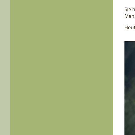
Sie 
Mens
Heut